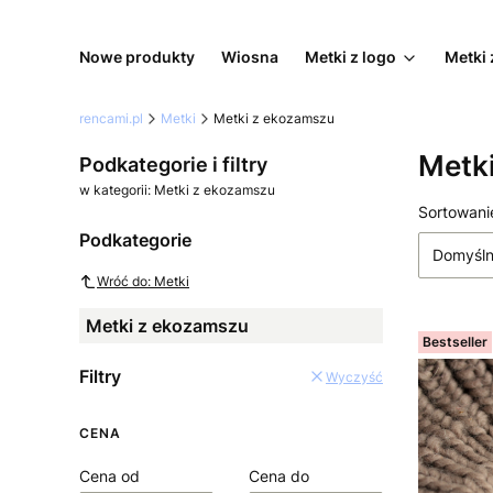
Nowe produkty
Wiosna
Metki z logo
Metki 
rencami.pl
Metki
Metki z ekozamszu
Metk
Podkategorie i filtry
w kategorii: Metki z ekozamszu
Lista
Sortowani
Podkategorie
Domyśl
Wróć do: Metki
Metki z ekozamszu
Bestseller
Filtry
Wyczyść
CENA
Cena od
Cena do