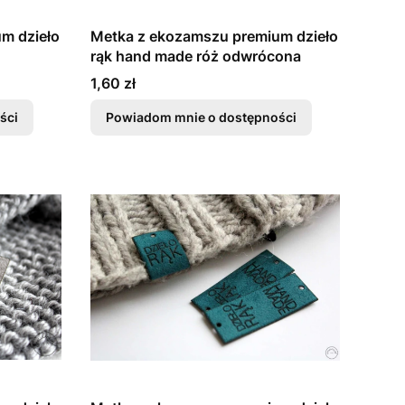
m dzieło
Metka z ekozamszu premium dzieło
rąk hand made róż odwrócona
Cena
1,60 zł
ści
Powiadom mnie o dostępności