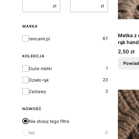
zł
zł
MARKA
Metka z
Marka
67
rencami.pl
rąk han
Cena
2,50 zł
KOLEKCJA
Powiad
Kolekcja
1
Duże metki
23
Dzieło rąk
2
Zestawy
NOWOŚĆ
Nie stosuj tego filtra
0
tak