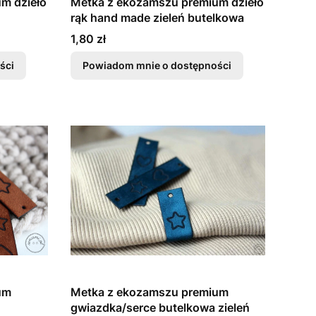
m dzieło
Metka z ekozamszu premium dzieło
rąk hand made zieleń butelkowa
Cena
1,80 zł
ści
Powiadom mnie o dostępności
um
Metka z ekozamszu premium
gwiazdka/serce butelkowa zieleń