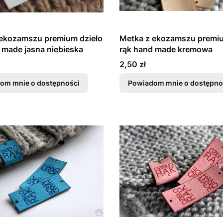
 ekozamszu premium dzieło
Metka z ekozamszu premiu
 made jasna niebieska
rąk hand made kremowa
Cena
2,50 zł
om mnie o dostępności
Powiadom mnie o dostępno