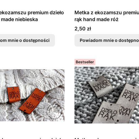
 ekozamszu premium dzieło
Metka z ekozamszu premiu
 made niebieska
rąk hand made róż
Cena
2,50 zł
om mnie o dostępności
Powiadom mnie o dostępno
Bestseller