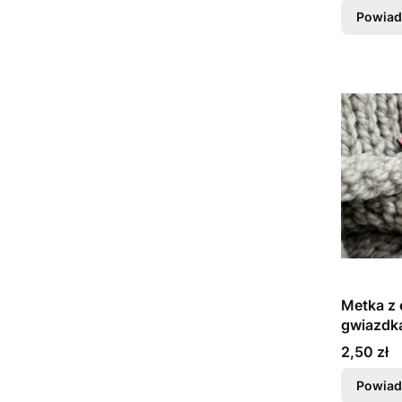
Powiad
Metka z
gwiazdka
Cena
2,50 zł
Powiad