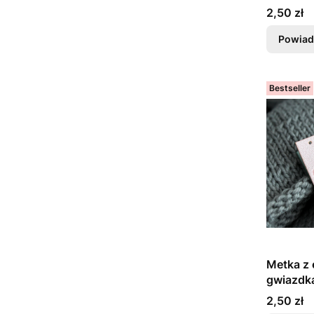
Cena
2,50 zł
Powiad
Bestseller
Metka z
gwiazdka
Cena
2,50 zł