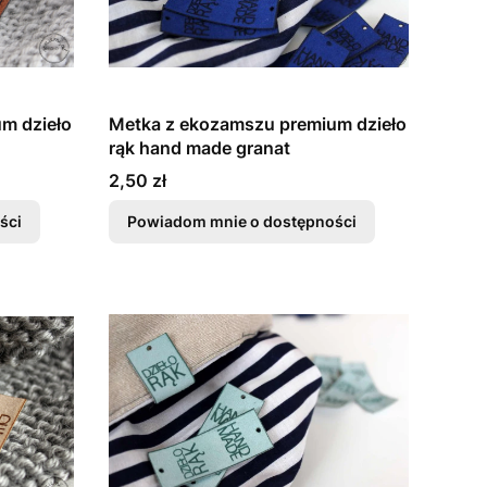
m dzieło
Metka z ekozamszu premium dzieło
rąk hand made granat
Cena
2,50 zł
ści
Powiadom mnie o dostępności