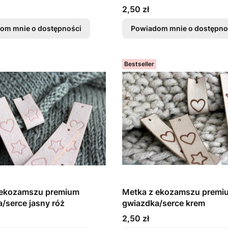
Cena
2,50 zł
om mnie o dostępności
Powiadom mnie o dostępno
Bestseller
 ekozamszu premium
Metka z ekozamszu premi
/serce jasny róż
gwiazdka/serce krem
Cena
2,50 zł