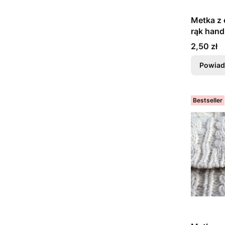
Metka z
rąk hand
Cena
2,50 zł
Powiad
Bestseller