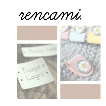
Naciśnij Enter lub spację, aby otworzyć stronę.