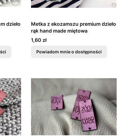
m dzieło
Metka z ekozamszu premium dzieło
rąk hand made miętowa
Cena
1,60 zł
ści
Powiadom mnie o dostępności