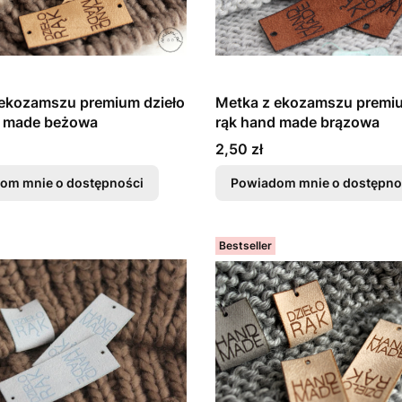
 ekozamszu premium dzieło
Metka z ekozamszu premiu
d made beżowa
rąk hand made brązowa
Cena
2,50 zł
om mnie o dostępności
Powiadom mnie o dostępno
Bestseller