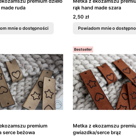
 ekozamszu premium dzieło
Metka z ekozamszu premiu
 made ruda
rąk hand made szara
Cena
2,50 zł
om mnie o dostępności
Powiadom mnie o dostępno
Bestseller
 ekozamszu premium
Metka z ekozamszu premi
a serce beżowa
gwiazdka/serce brąz