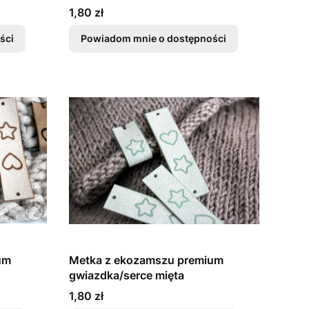
Cena
1,80 zł
ści
Powiadom mnie o dostępności
um
Metka z ekozamszu premium
gwiazdka/serce mięta
Cena
1,80 zł