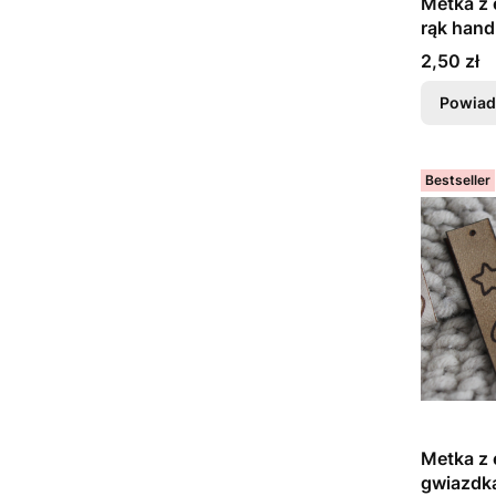
Metka z
rąk hand
Cena
2,50 zł
Powiad
Bestseller
Metka z
gwiazdk