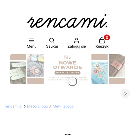
Produkty w koszy
Otwórz wyszukiwarkę
Menu
Szukaj
Zaloguj się
Koszyk
Naciśnij Enter lub spację, aby otworzyć stronę.
Włąc
rencami.pl
Metki z logo
Metki z logo