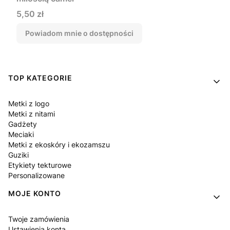
Cena
5,50 zł
Powiadom mnie o dostępności
Linki w stopce
TOP KATEGORIE
Metki z logo
Metki z nitami
Gadżety
Meciaki
Metki z ekoskóry i ekozamszu
Guziki
Etykiety tekturowe
Personalizowane
MOJE KONTO
Twoje zamówienia
Ustawienia konta