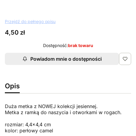
Przejdź do pełnego opisu
Cena
4,50 zł
Dostępność:
brak towaru
Powiadom mnie o dostępności
Opis
Duża metka z NOWEJ kolekcji jesiennej.
Metka z ramką do naszycia i otworkami w rogach.
rozmiar: 4,4x4,4 cm
kolor: perłowy camel