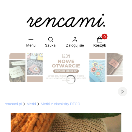
Produkty w koszy
Otwórz wyszukiwarkę
Menu
Szukaj
Zaloguj się
Koszyk
Naciśnij Enter lub spację, aby otworzyć stronę.
Włąc
rencami.pl
Metki
Metki z ekoskóry DECO