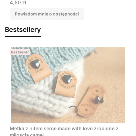
Cena
4,50 zł
Powiadom mnie o dostępności
Bestsellery
Bestseller
Metka z nitem serce made with love zrobione z
miłością camel