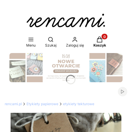
Produkty w koszy
Otwórz wyszukiwarkę
Menu
Szukaj
Zaloguj się
Koszyk
Naciśnij Enter lub spację, aby otworzyć stronę.
Włąc
rencami.pl
Etykiety papierowe
etykiety tekturowe