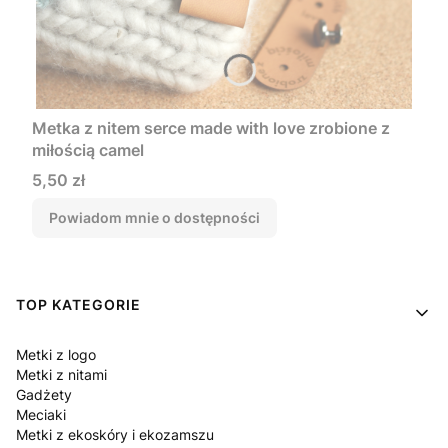
Metka z nitem serce made with love zrobione z
miłością camel
Cena
5,50 zł
Powiadom mnie o dostępności
Linki w stopce
TOP KATEGORIE
Metki z logo
Metki z nitami
Gadżety
Meciaki
Metki z ekoskóry i ekozamszu