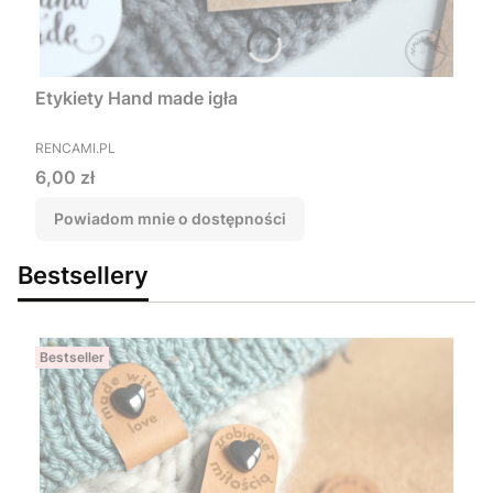
Etykiety Hand made igła
PRODUCENT
RENCAMI.PL
Cena
6,00 zł
Powiadom mnie o dostępności
Bestsellery
Bestseller