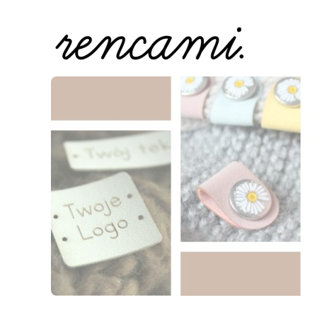
Naciśnij Enter lub spację, aby otworzyć stronę.