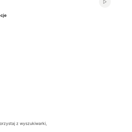
Włącz automa
cje
orzystaj z wyszukiwarki,