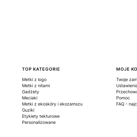
Linki w stopce
TOP KATEGORIE
MOJE K
Metki z logo
Twoje zam
Metki z nitami
Ustawieni
Gadżety
Przechowa
Meciaki
Pomoc
Metki z ekoskóry i ekozamszu
FAQ - naj
Guziki
Etykiety tekturowe
Personalizowane