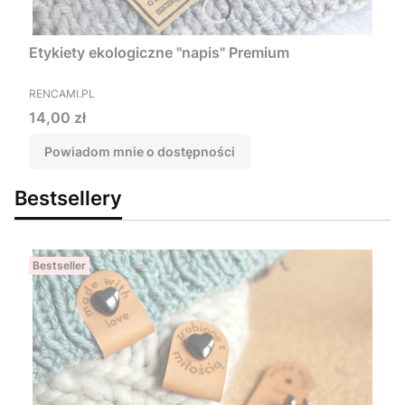
Etykiety ekologiczne "napis" Premium
PRODUCENT
RENCAMI.PL
Cena
14,00 zł
Powiadom mnie o dostępności
Bestsellery
Bestseller