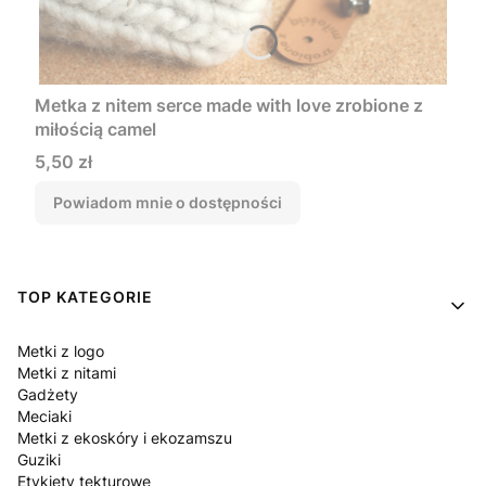
Metka z nitem serce made with love zrobione z
miłością camel
Cena
5,50 zł
Powiadom mnie o dostępności
Linki w stopce
TOP KATEGORIE
Metki z logo
Metki z nitami
Gadżety
Meciaki
Metki z ekoskóry i ekozamszu
Guziki
Etykiety tekturowe