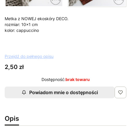
Metka z NOWEJ ekoskóry DECO.
rozmiar: 10x1 cm
kolor: cappuccino
Przejdź do pełnego opisu
Cena
2,50 zł
Dostępność:
brak towaru
Powiadom mnie o dostępności
Opis