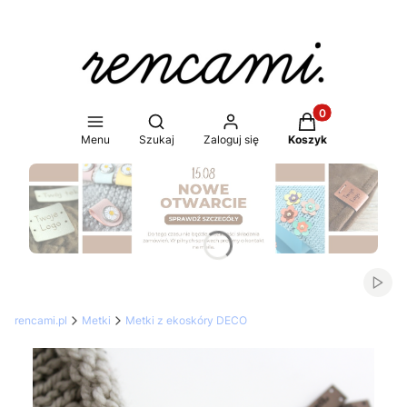
Produkty w koszy
Otwórz wyszukiwarkę
Menu
Szukaj
Zaloguj się
Koszyk
Naciśnij Enter lub spację, aby otworzyć stronę.
Włąc
rencami.pl
Metki
Metki z ekoskóry DECO