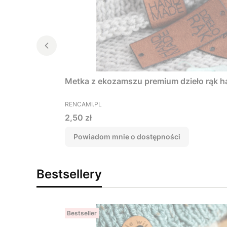
Metka z ekozamszu premium dzieło rąk 
PRODUCENT
RENCAMI.PL
Cena
2,50 zł
Powiadom mnie o dostępności
Bestsellery
Bestseller