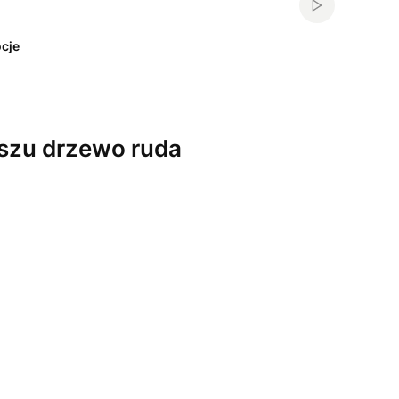
Włącz automa
cje
szu drzewo ruda