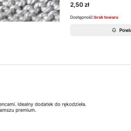
Cena
2,50 zł
Dostępność:
brak towaru
Powi
encami. Idealny dodatek do rękodzieła.
zamszu premium.