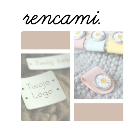
Naciśnij Enter lub spację, aby otworzyć stronę.