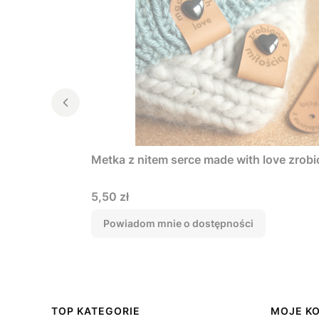
Metka z nitem serce made with love zrobi
Cena
5,50 zł
Powiadom mnie o dostępności
Linki w stopce
TOP KATEGORIE
MOJE K