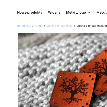
Nowe produkty
Wiosna
Metki z logo
Metki 
rencami.pl
Metki
Metki z ekozamszu
Metka z ekozamszu d