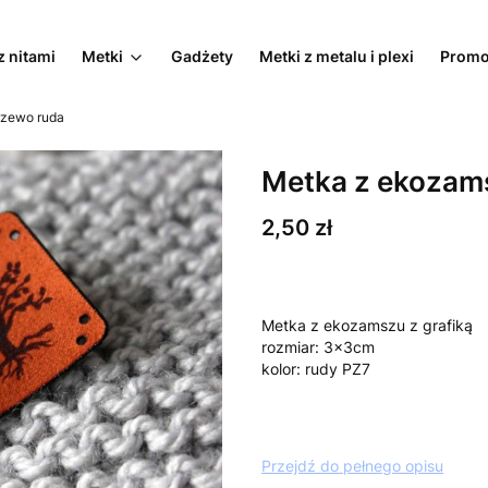
z nitami
Metki
Gadżety
Metki z metalu i plexi
Promo
rzewo ruda
Metka z ekozam
Cena
2,50 zł
Metka z ekozamszu z grafiką
rozmiar: 3x3cm
kolor: rudy PZ7
Przejdź do pełnego opisu