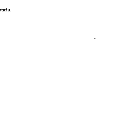
n
tażu.