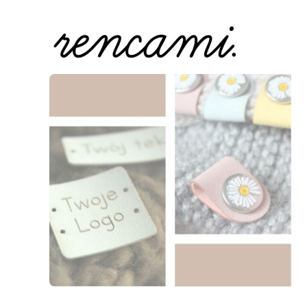
Naciśnij Enter lub spację, aby otworzyć stronę.