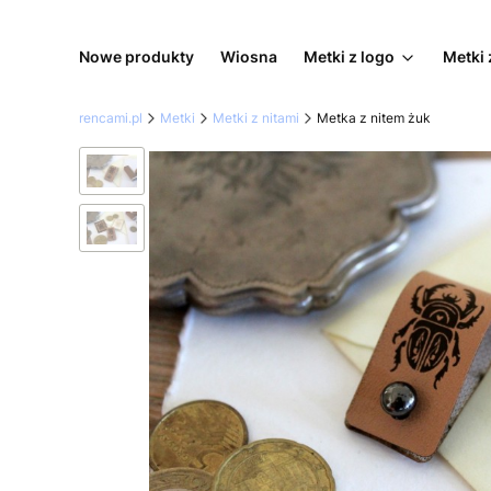
Nowe produkty
Wiosna
Metki z logo
Metki 
rencami.pl
Metki
Metki z nitami
Metka z nitem żuk