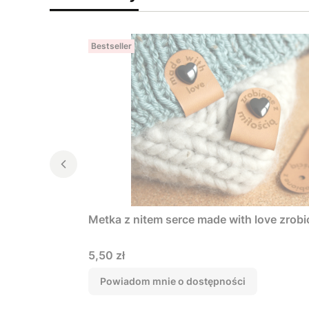
Bestseller
Metka z nitem serce made with love zrobi
Cena
5,50 zł
Powiadom mnie o dostępności