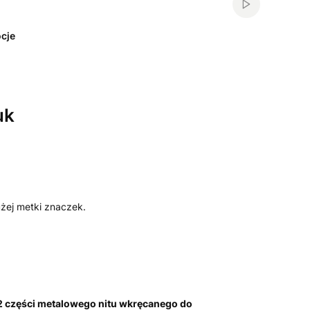
Włącz automa
cje
uk
żej metki znaczek.
 2 części metalowego nitu wkręcanego do