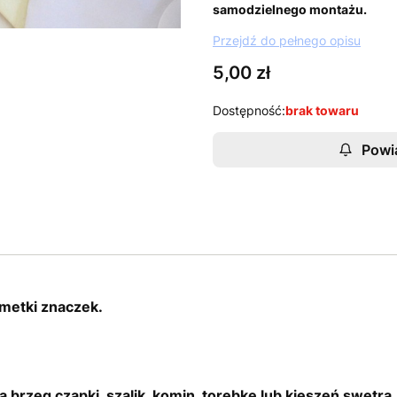
samodzielnego montażu.
Przejdź do pełnego opisu
Cena
5,00 zł
Dostępność:
brak towaru
Powi
metki znaczek.
a brzeg czapki, szalik, komin, torebkę lub kieszeń swetra.