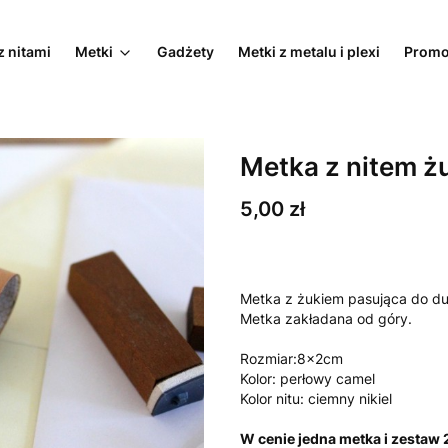
z nitami
Metki
Gadżety
Metki z metalu i plexi
Promo
Metka z nitem ż
Cena
5,00 zł
Metka z żukiem pasująca do du
Metka zakładana od góry.
Rozmiar:8x2cm
Kolor: perłowy camel
Kolor nitu: ciemny nikiel
W cenie jedna metka i zestaw