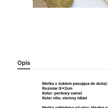
Opis
Metka z żukiem pasująca do dużej 
Rozmiar:8x2cm
Kolor: perłowy camel
Kolor nitu: ciemny nikiel
Metka zakładana od góry. Idealna n