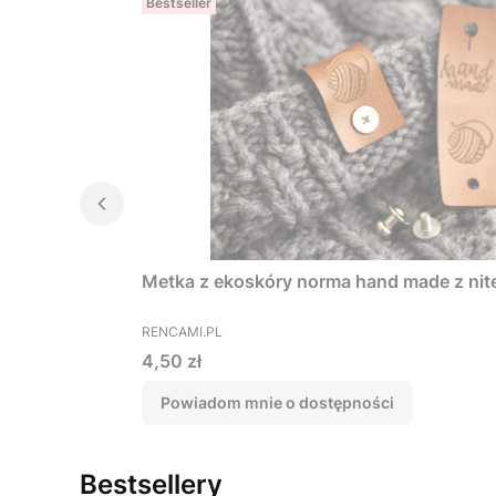
Bestseller
Metka z ekoskóry norma hand made z ni
PRODUCENT
RENCAMI.PL
Cena
4,50 zł
Powiadom mnie o dostępności
Bestsellery