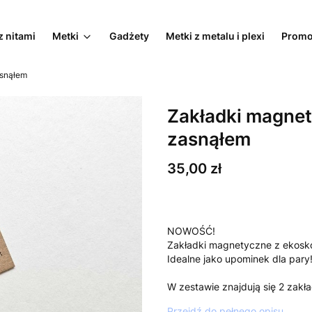
z nitami
Metki
Gadżety
Metki z metalu i plexi
Promo
asnąłem
Zakładki magnet
zasnąłem
Cena
35,00 zł
NOWOŚĆ!
Zakładki magnetyczne z ekosk
Idealne jako upominek dla pary
W zestawie znajdują się 2 zakła
Przejdź do pełnego opisu