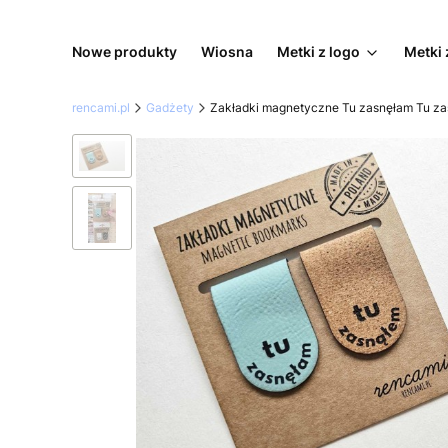
Nowe produkty
Wiosna
Metki z logo
Metki 
rencami.pl
Gadżety
Zakładki magnetyczne Tu zasnęłam Tu z