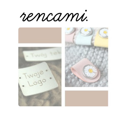
Naciśnij Enter lub spację, aby otworzyć stronę.