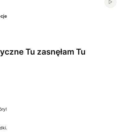
Włącz automa
cje
yczne Tu zasnęłam Tu
óry!
!
dki.