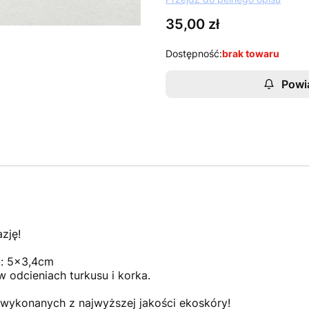
Cena
35,00 zł
Dostępność:
brak towaru
Powi
zję!
u: 5x3,4cm
w odcieniach turkusu i korka.
wykonanych z najwyższej jakości ekoskóry!