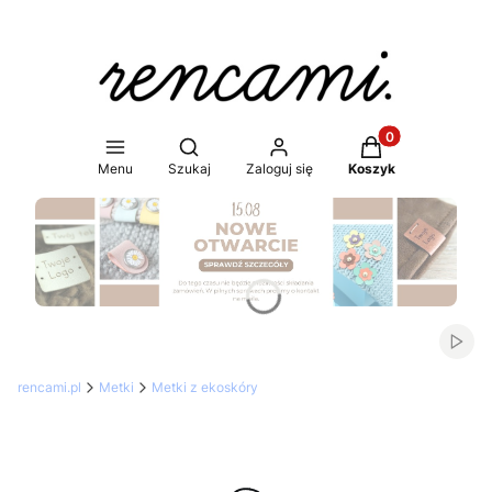
Produkty w koszy
Otwórz wyszukiwarkę
Menu
Szukaj
Zaloguj się
Koszyk
Naciśnij Enter lub spację, aby otworzyć stronę.
Włąc
rencami.pl
Metki
Metki z ekoskóry