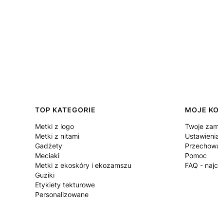
Linki w stopce
TOP KATEGORIE
MOJE K
Metki z logo
Twoje zam
Metki z nitami
Ustawieni
Gadżety
Przechowa
Meciaki
Pomoc
Metki z ekoskóry i ekozamszu
FAQ - naj
Guziki
Etykiety tekturowe
Personalizowane