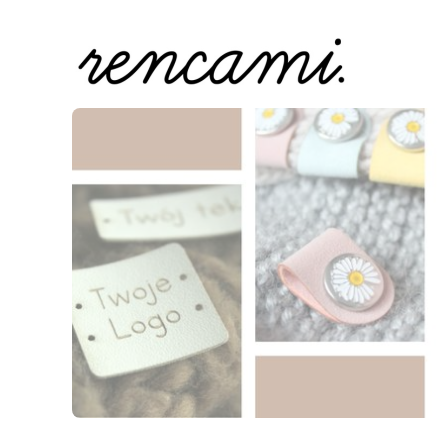
Naciśnij Enter lub spację, aby otworzyć stronę.