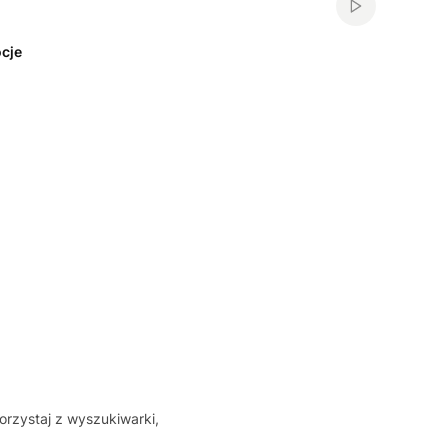
Włącz automa
cje
orzystaj z wyszukiwarki,