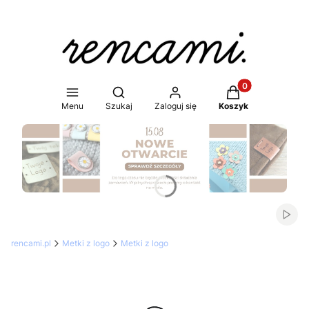
Produkty w koszy
Otwórz wyszukiwarkę
Menu
Szukaj
Zaloguj się
Koszyk
Naciśnij Enter lub spację, aby otworzyć stronę.
Włąc
rencami.pl
Metki z logo
Metki z logo