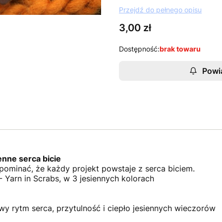
Przejdź do pełnego opisu
Cena
3,00 zł
Dostępność:
brak towaru
Powi
enne serca bicie
pominać, że każdy projekt powstaje z serca biciem.
 Yarn in Scrabs, w 3 jesiennych kolorach
wy rytm serca, przytulność i ciepło jesiennych wieczorów