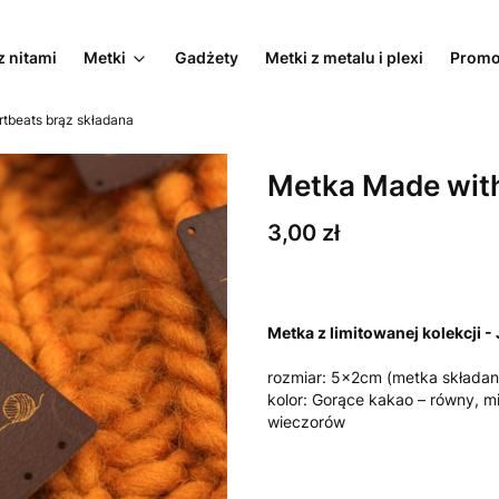
z nitami
Metki
Gadżety
Metki z metalu i plexi
Promo
tbeats brąz składana
Metka Made with
Cena
3,00 zł
Metka z limitowanej kolekcji -
rozmiar: 5x2cm (metka składan
kolor: Gorące kakao – równy, mi
wieczorów