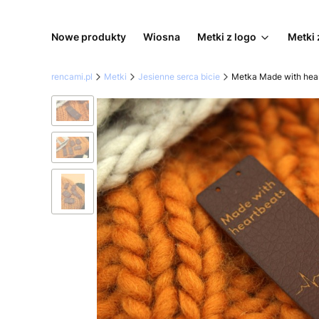
Nowe produkty
Wiosna
Metki z logo
Metki 
rencami.pl
Metki
Jesienne serca bicie
Metka Made with hear