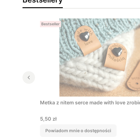
Bestseller
Metka z nitem serce made with love zrobi
Cena
5,50 zł
Powiadom mnie o dostępności