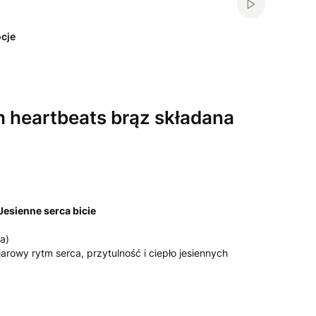
Włącz automa
cje
 heartbeats brąz składana
 Jesienne serca bicie
a)
arowy rytm serca, przytulność i ciepło jesiennych