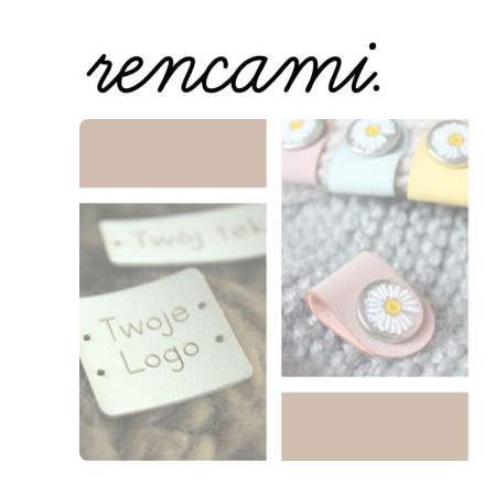
Naciśnij Enter lub spację, aby otworzyć stronę.