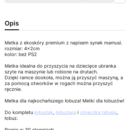
Opis
Metka z ekoskóry premium z napisem synek mamusi.
rozmiar: 4x2cm
kolor: beż PS2
Metka idealna do przyszycia na dziecięce ubranka
szyte na maszynie lub robione na drutach.
Dzięki ramce dookoła, można ją przyszyć maszyną, a
za pomocą otworków w rogach można przyszyć
ręcznie.
Metka dla najkochańszego łobuza! Metki dla łobuzów!
Do kompletu
łobuziak
,
łobuziara
i
córeczka tatusia
,
łobuz.
Pranie w 30 stopniach.