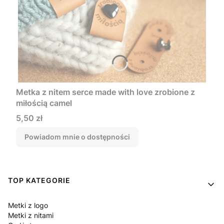
Metka z nitem serce made with love zrobione z
miłością camel
Cena
5,50 zł
Powiadom mnie o dostępności
Linki w stopce
TOP KATEGORIE
Metki z logo
Metki z nitami