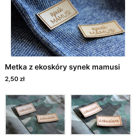
Metka z ekoskóry synek mamusi
Cena
2,50 zł