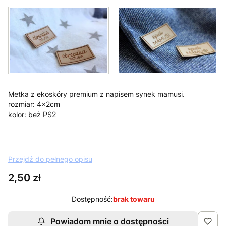
Metka z ekoskóry premium z napisem synek mamusi.
rozmiar: 4x2cm
kolor: beż PS2
Przejdź do pełnego opisu
Cena
2,50 zł
Dostępność:
brak towaru
Powiadom mnie o dostępności