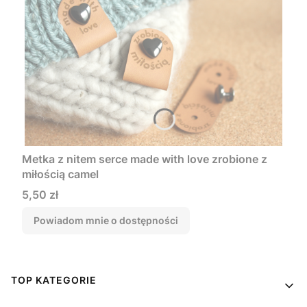
Metka z nitem serce made with love zrobione z
miłością camel
Cena
5,50 zł
Powiadom mnie o dostępności
Linki w stopce
TOP KATEGORIE