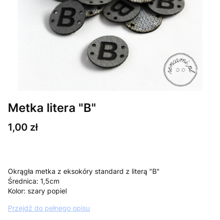
Metka litera "B"
Cena
1,00 zł
Okrągła metka z eksokóry standard z literą "B"
Średnica: 1,5cm
Kolor: szary popiel
Przejdź do pełnego opisu