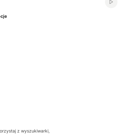
Włącz automa
cje
orzystaj z wyszukiwarki,