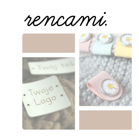
Naciśnij Enter lub spację, aby otworzyć stronę.