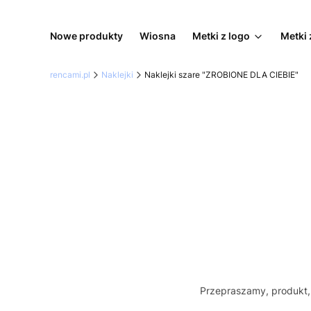
Nowe produkty
Wiosna
Metki z logo
Metki 
rencami.pl
Naklejki
Naklejki szare "ZROBIONE DLA CIEBIE"
Przepraszamy, produkt, 