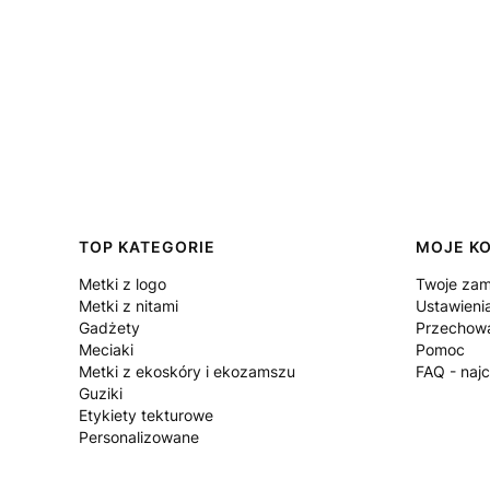
Linki w stopce
TOP KATEGORIE
MOJE K
Metki z logo
Twoje zam
Metki z nitami
Ustawieni
Gadżety
Przechowa
Meciaki
Pomoc
Metki z ekoskóry i ekozamszu
FAQ - naj
Guziki
Etykiety tekturowe
Personalizowane