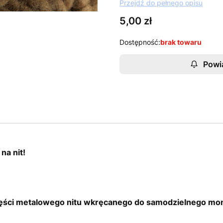
Przejdź do pełnego opisu
Cena
5,00 zł
Dostępność:
brak towaru
Powi
na nit!
zęści metalowego nitu wkręcanego do samodzielnego mo