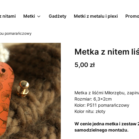
z nitami
Metki
Gadżety
Metki z metalu i plexi
Promo
zębu pomarańczowy
Metka z nitem l
Cena
5,00 zł
Metka z liśćmi Miłorzębu, zapina
Rozmiar: 6,3x2cm
Kolor: PS11 pomarańczowy
Kolor nitu: złoty
W cenie jedna metka i zestaw
samodzielnego montażu.