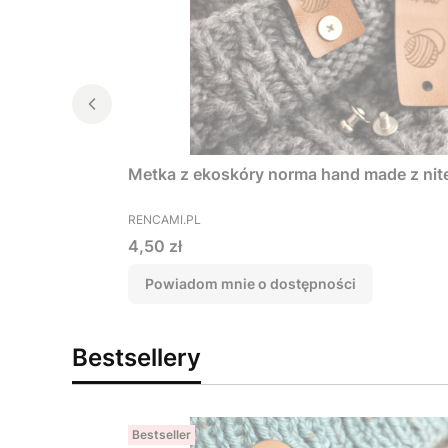
Metka z ekoskóry norma hand made z ni
PRODUCENT
RENCAMI.PL
Cena
4,50 zł
Powiadom mnie o dostępności
Bestsellery
Bestseller