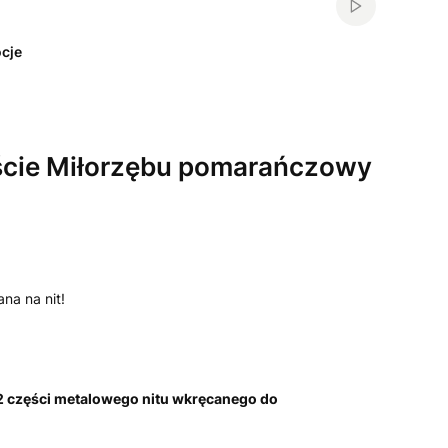
Włącz automa
cje
iście Miłorzębu pomarańczowy
na na nit!
 2 części metalowego nitu wkręcanego do