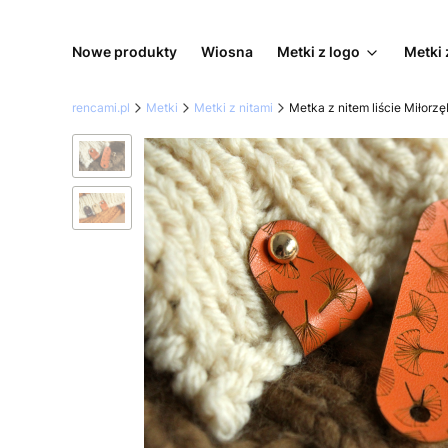
Nowe produkty
Wiosna
Metki z logo
Metki 
rencami.pl
Metki
Metki z nitami
Metka z nitem liście Miłor