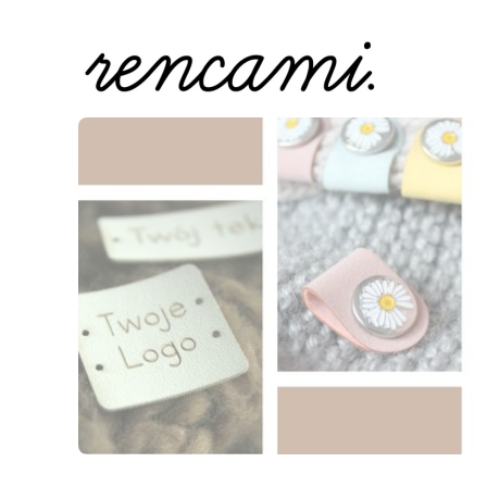
Naciśnij Enter lub spację, aby otworzyć stronę.