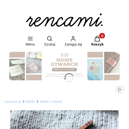
Produkty w koszy
Otwórz wyszukiwarkę
Menu
Szukaj
Zaloguj się
Koszyk
Naciśnij Enter lub spację, aby otworzyć stronę.
Włąc
rencami.pl
Metki
Metki z nitami