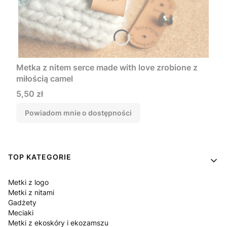
Metka z nitem serce made with love zrobione z
miłością camel
Cena
5,50 zł
Powiadom mnie o dostępności
Linki w stopce
TOP KATEGORIE
Metki z logo
Metki z nitami
Gadżety
Meciaki
Metki z ekoskóry i ekozamszu