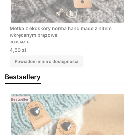
Metka z ekoskóry norma hand made z nitem
wkręcanym brązowa
PRODUCENT
RENCAMI.PL
Cena
4,50 zł
Powiadom mnie o dostępności
Bestsellery
Bestseller