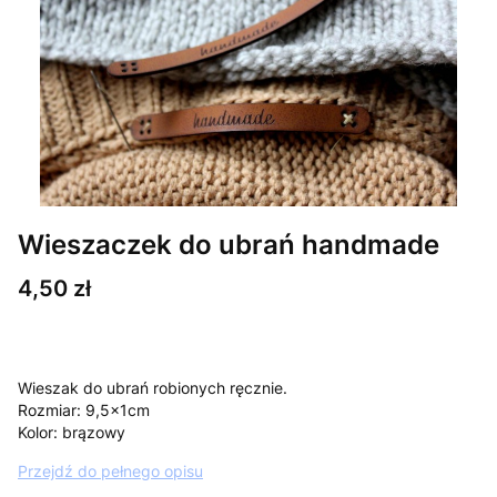
Wieszaczek do ubrań handmade
Cena
4,50 zł
Wieszak do ubrań robionych ręcznie.
Rozmiar: 9,5x1cm
Kolor: brązowy
Przejdź do pełnego opisu