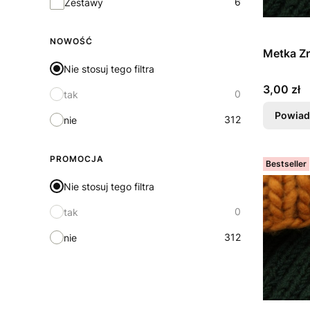
6
Zestawy
NOWOŚĆ
Metka Zr
Nie stosuj tego filtra
Cena
3,00 zł
0
tak
Powiad
312
nie
PROMOCJA
Bestseller
Nie stosuj tego filtra
0
tak
312
nie