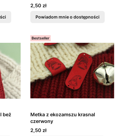
Cena
2,50 zł
ści
Powiadom mnie o dostępności
Bestseller
l beż
Metka z ekozamszu krasnal
czerwony
Cena
2,50 zł