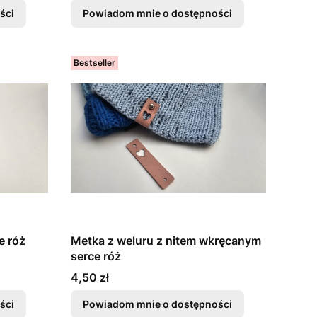
ści
Powiadom mnie o dostępności
Bestseller
e róż
Metka z weluru z nitem wkręcanym
serce róż
Cena
4,50 zł
ści
Powiadom mnie o dostępności