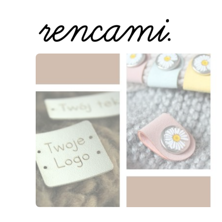
Naciśnij Enter lub spację, aby otworzyć stronę.