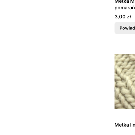
Metka Ma
pomarań
Cena
3,00 zł
Powiad
Metka li