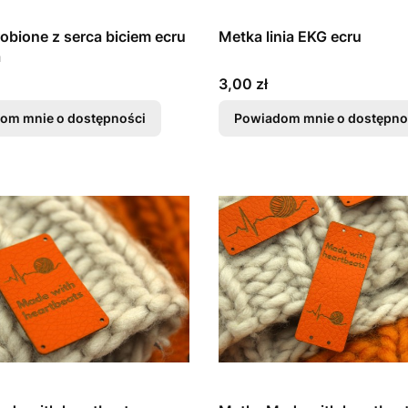
obione z serca biciem ecru
Metka linia EKG ecru
a
Cena
3,00 zł
om mnie o dostępności
Powiadom mnie o dostępno