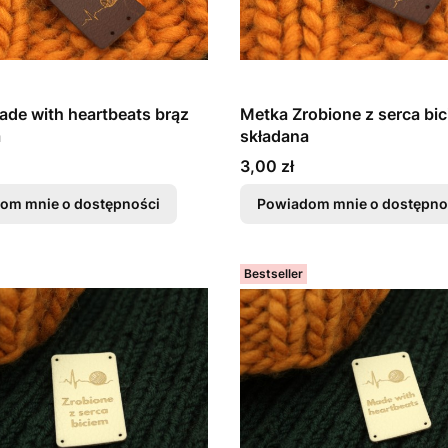
de with heartbeats brąz
Metka Zrobione z serca bic
a
składana
Cena
3,00 zł
om mnie o dostępności
Powiadom mnie o dostępno
Bestseller