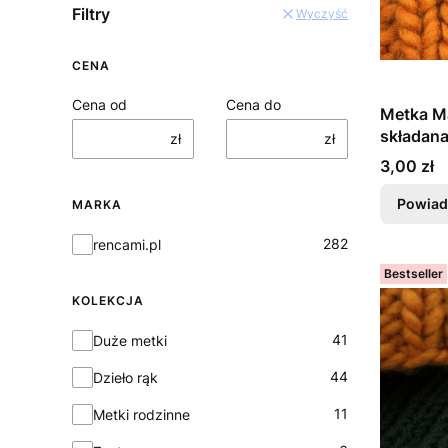
Filtry
Wyczyść
CENA
Cena od
Cena do
Metka Ma
składan
zł
zł
Cena
3,00 zł
Powiad
MARKA
Marka
282
rencami.pl
Bestseller
KOLEKCJA
Kolekcja
41
Duże metki
44
Dzieło rąk
11
Metki rodzinne