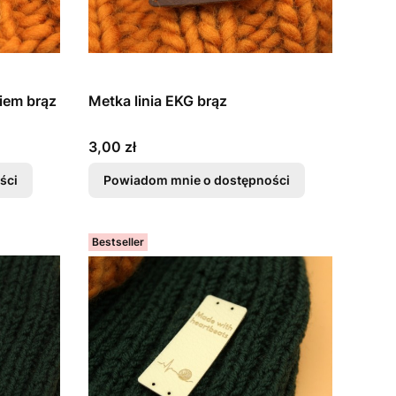
iem brąz
Metka linia EKG brąz
Cena
3,00 zł
ści
Powiadom mnie o dostępności
Bestseller