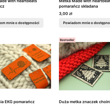
de with heartbeats
Metka Made with heartbea
cz
pomarańcz składana
Cena
3,00 zł
om mnie o dostępności
Powiadom mnie o dostępno
Bestseller
nia EKG pomarańcz
Duża metka znaczek choin