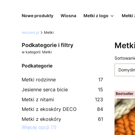
Nowe produkty
Wiosna
Metki z logo
Metki 
rencami.pl
Metki
Metk
Podkategorie i filtry
w kategorii: Metki
Lista
Sortowani
Podkategorie
Domyśl
Metki rodzinne
17
Jesienne serca bicie
15
Bestseller
Metki z nitami
123
Metki z ekoskóry DECO
84
Metki z ekoskóry
61
Więcej opcji (1)