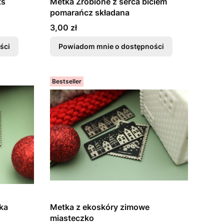
ts
Metka Zrobione z serca biciem
pomarańcz składana
Cena
3,00 zł
ści
Powiadom mnie o dostępności
Bestseller
ka
Metka z ekoskóry zimowe
miasteczko